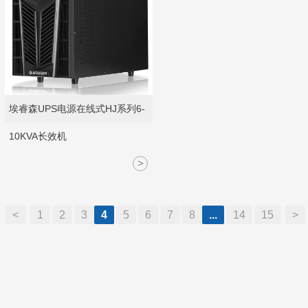
埃睿森UPS电源在线式HJ系列6-
10KVA长效机
>
<
1
2
3
4
5
6
7
8
...
14
15
>