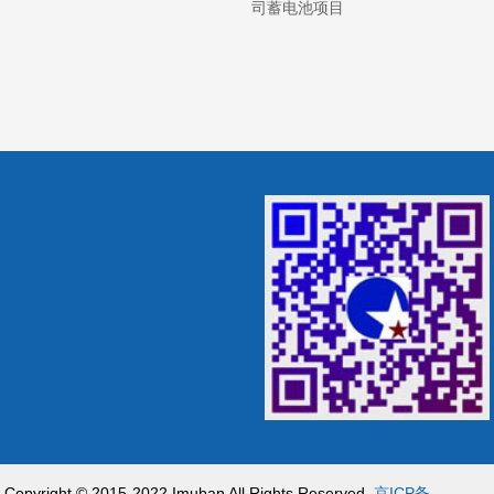
司蓄电池项目
Copyright © 2015-2022 Imuban All Rights Reserved.
京ICP备