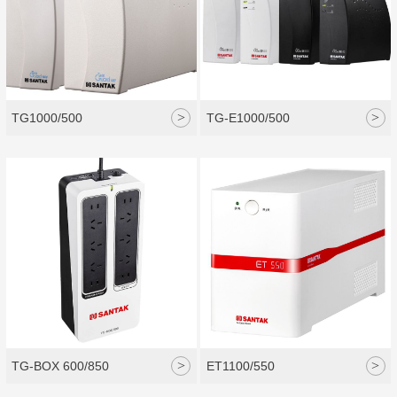
>
>
TG1000/500
TG-E1000/500
>
>
TG-BOX 600/850
ET1100/550